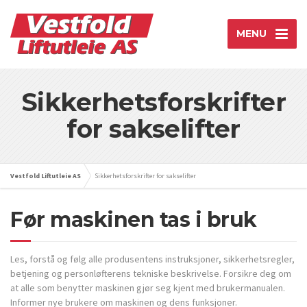
MENU
Sikkerhetsforskrifter
for sakselifter
Vestfold Liftutleie AS
Sikkerhetsforskrifter for sakselifter
Før maskinen tas i bruk
Les, forstå og følg alle produsentens instruksjoner, sikkerhetsregler,
betjening og personløfterens tekniske beskrivelse. Forsikre deg om
at alle som benytter maskinen gjør seg kjent med brukermanualen.
Informer nye brukere om maskinen og dens funksjoner.