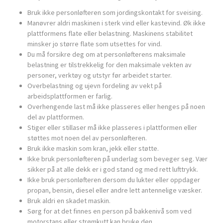
Bruk ikke personløfteren som jordingskontakt for sveising.
Manøvrer aldri maskinen i sterk vind eller kastevind. Øk ikke
plattformens flate eller belastning. Maskinens stabilitet
minsker jo større flate som utsettes for vind.
Du må forsikre deg om at personløfterens maksimale
belastning er tilstrekkelig for den maksimale vekten av
personer, verktøy og utstyr før arbeidet starter.
Overbelastning og ujevn fordeling av vekt på
arbeidsplattformen er farlig.
Overhengende last må ikke plasseres eller henges på noen
del av plattformen.
Stiger eller stillaser må ikke plasseres i plattformen eller
støttes mot noen del av personløfteren.
Bruk ikke maskin som kran, jekk eller støtte.
Ikke bruk personløfteren på underlag som beveger seg. Vær
sikker på at alle dekk er i god stand og med rett lufttrykk.
Ikke bruk personløfteren dersom du lukter eller oppdager
propan, bensin, diesel eller andre lett antennelige væsker.
Bruk aldri en skadet maskin.
Sørg for at det finnes en person på bakkenivå som ved
motorstans eller strømkutt kan bruke den