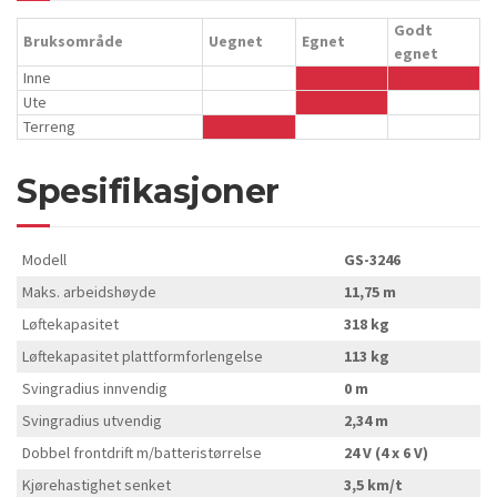
Godt
Bruksområde
Uegnet
Egnet
egnet
Inne
Ute
Terreng
Spesifikasjoner
Modell
GS-3246
Maks. arbeidshøyde
11,75 m
Løftekapasitet
318 kg
Løftekapasitet plattformforlengelse
113 kg
Svingradius innvendig
0 m
Svingradius utvendig
2,34 m
Dobbel frontdrift m/batteristørrelse
24 V (4 x 6 V)
Kjørehastighet senket
3,5 km/t