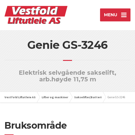
MENU
Genie GS-3246
Elektrisk selvgående sakselift,
arb.høyde 11,75 m
Vestfold Liftutleie AS
Lifter og maskiner
Sakselifter/Batteri
Genie GS-3246
Bruksområde