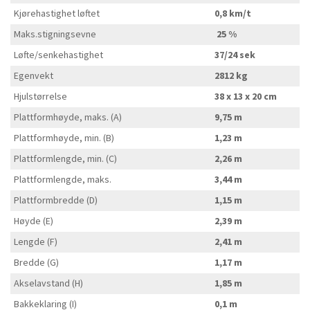
Kjørehastighet løftet
0,8 km/t
Maks.stigningsevne
25 %
Løfte/senkehastighet
37/24 sek
Egenvekt
2812 kg
Hjulstørrelse
38 x 13 x 20 cm
Plattformhøyde, maks. (A)
9,75 m
Plattformhøyde, min. (B)
1,23 m
Plattformlengde, min. (C)
2,26 m
Plattformlengde, maks.
3,44 m
Plattformbredde (D)
1,15 m
Høyde (E)
2,39 m
Lengde (F)
2,41 m
Bredde (G)
1,17 m
Akselavstand (H)
1,85 m
Bakkeklaring (I)
0,1 m